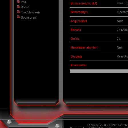
Poll
Benutzername (ID)
Krasi (
Board
Benutzertyp:
Operato
Troubletickets
Sponsoren
Angemeldet
Nein
Bezahlt
Ja (Abe
Online
Ja
Newsletter aboniert
Nein
Sitzplatz
Kein Sit
Kommentar
LANsuite V2.0.2 © 2001-2026