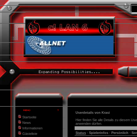
Userdetails von Krasi
Startseite
Hier finden Sie alle Details zu diesem Use
News
anwenden dürfen.
Informationen
Status
-
Spielerinfos
-
Persönlich
-
Son
Gästeliste